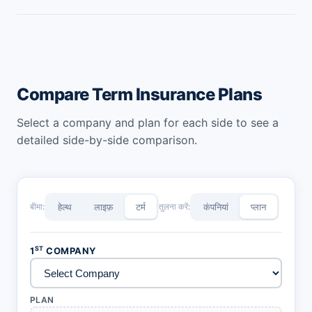
पीएनबी मेटलाइफ जीवन सुरक्षा योजना के तहत उपलब्ध राइडर लाभ इस
प्रकार हैं: पीएनबी मेटलाइफ आकस्मिक मृत्यु लाभ राइडर प्लस पीएनबी
मेटलाइफ गंभीर बीमारी राइडर
Compare Term Insurance Plans
Select a company and plan for each side to see a
detailed side-by-side comparison.
बीमा:
हेल्थ
लाइफ़
टर्म
तुलना करें:
कंपनियां
प्लान
ST
1
COMPANY
PLAN