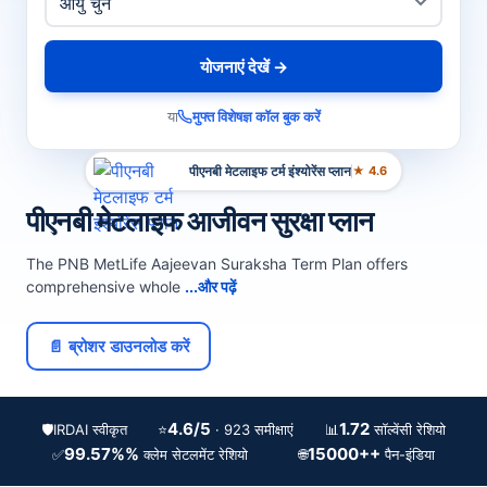
योजनाएं देखें →
या
मुफ्त विशेषज्ञ कॉल बुक करें
पीएनबी मेटलाइफ टर्म इंश्योरेंस प्लान
★ 4.6
पीएनबी मेटलाइफ आजीवन सुरक्षा प्लान
The PNB MetLife Aajeevan Suraksha Term Plan offers
comprehensive whole
...और पढ़ें
📄 ब्रोशर डाउनलोड करें
4.6/5
1.72
🛡️
IRDAI स्वीकृत
⭐
📊
· 923 समीक्षाएं
सॉल्वेंसी रेशियो
99.57%%
15000++
✅
🌐
क्लेम सेटलमेंट रेशियो
पैन-इंडिया