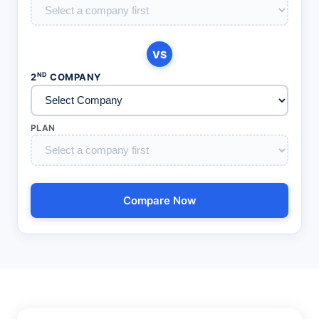
VS
ND
2
COMPANY
PLAN
Compare Now