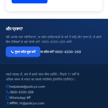
और प्रश्न?
यदि आपके पास नवीनीकरण, या क्लेम प्रक्रियाओं के बारे में कोई और प्रश्न हैं, तो हमारे
बीमा विशेषज्ञों से यहां संपर्क करें: 1800-4200-269 अभी!
📞 मुफ्त कॉल बुक करें
या कॉल करें 1800-4200-269
पहले सलाह लें, बाद में हमारे साथ बीमा खरीदें। पिछले 11 वर्षों से
अधिक समय से भारत का सबसे भरोसेमंद इंश्योरेंस एग्रीगेटर।
helpdesk@policyx.com
1800-4200-269
WhatsApp करें
करियर:
hr@policyx.com