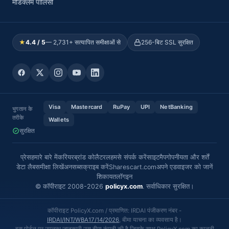
मेडिक्लेम पॉलिसी
★
4.4 / 5
— 2,731+ सत्यापित समीक्षाओं से
256-बिट SSL सुरक्षित
Visa
Mastercard
RuPay
UPI
NetBanking
भुगतान के
तरीके
Wallets
सुरक्षित
प्रेस
हमारे बारे में
करियर
ब्रांड कोलैटरल
हमसे संपर्क करें
साइटमैप
गोपनीयता और शर्तें
डेटा लैब
समीक्षा लिखें
अनसब्सक्राइब करें
Sharescart.com
अपने एडवाइजर को जानें
शिकायत
लॉगइन
© कॉपीराइट 2008-2026
policyx.com
. सर्वाधिकार सुरक्षित।
कॉपीराइट PolicyX.com / प्रमाणित: IRDAI पंजीकरण नंबर -
IRDAI/INT/WBA17/14/2026
, बीमा याचना का व्यवसाय है।
इस पोर्टल पर उपलब्ध जानकारी उस बीमा कंपनी की है जिसके साथ PolicyX.com का कानूनी