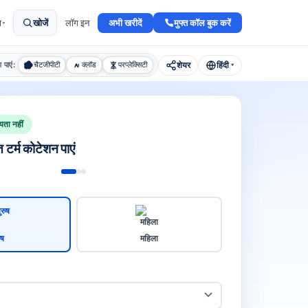
अभी खरीदें
मुफ्त कॉल बुक करें
ा
खोजें
लॉग इन
▾
शेयर
हिंदी
श पाएं:
चैटजीपीटी
क्लॉड
परप्लेक्सिटी
▾
यता नहीं
त टर्म कोटेशन पाएं
ुष
महिला