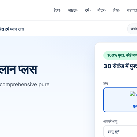
हेल्थ
लाइफ़
टर्म
मोटर
लेख
सहायत
▾
▾
▾
▾
▾
रा टर्म प्लान प्लस
सारां
100% मुफ्त, कोई बाध्
्लान प्लस
30 सेकंड में मुफ्
 comprehensive pure
लिंग
पुर
आपकी आयु