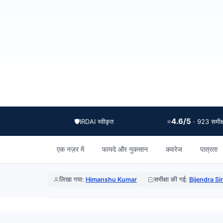
4.6/5
🛡️
IRDAI स्वीकृत
⭐
· 923 समीक्ष
एक नज़र में
फायदे और नुकसान
कवरेज
पात्रता
लिखा गया:
Himanshu Kumar
समीक्षा की गई:
Bijendra S