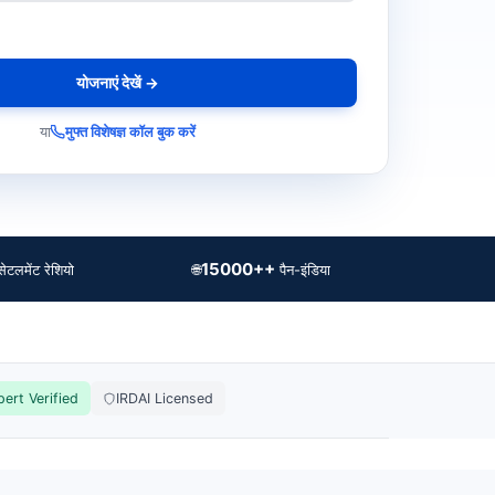
योजनाएं देखें →
या
मुफ्त विशेषज्ञ कॉल बुक करें
15000++
🌐
सेटलमेंट रेशियो
पैन-इंडिया
pert Verified
IRDAI Licensed