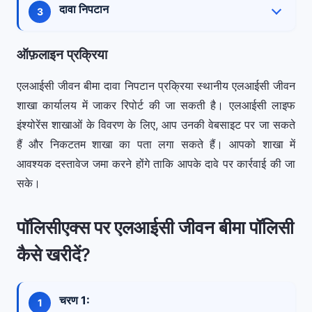
निकटतम शाखा में जाकर। दावे के सफल पंजीकरण पर
दावा निपटान
अनुरोधित आवश्यक दस्तावेज़ प्रस्तुत करने होंगे।
आपको एक दावा संदर्भ संख्या/सूचना संख्या प्रदान की
सभी दस्तावेज़ और दावा प्रपत्र प्राप्त करने के बाद,
जाएगी।
प्राकृतिक मृत्यु के मामले में: मृत्यु दावा फॉर्म, मृत्यु प्रमाण
ऑफ़लाइन प्रक्रिया
बीमाकर्ता अपने मानदंडों के अनुसार विवरणों को सत्यापित
पत्र, मूल पॉलिसी दस्तावेज, दावेदार की पहचान और
करेगा। यदि उन्हें किसी अतिरिक्त विवरण की आवश्यकता
एलआईसी जीवन बीमा दावा निपटान प्रक्रिया स्थानीय एलआईसी जीवन
निवास प्रमाण, मेडिकल रिकॉर्ड और नामांकित व्यक्ति का
होती है, तो वे कॉल या ईमेल के माध्यम से आपसे संपर्क
शाखा कार्यालय में जाकर रिपोर्ट की जा सकती है। एलआईसी लाइफ
खाता विवरण।
करेंगे। सफलतापूर्वक सत्यापन के बाद, दावे का निपटान
इंश्योरेंस शाखाओं के विवरण के लिए, आप उनकी वेबसाइट पर जा सकते
किया जाएगा और राशि नामांकित व्यक्ति के बैंक खाते में
हैं और निकटतम शाखा का पता लगा सकते हैं। आपको शाखा में
दुर्घटनावश मृत्यु के मामले में: उपरोक्त दस्तावेज़ों के साथ
स्थानांतरित कर दी जाएगी, जिसकी सूचना उसे कॉल या
आवश्यक दस्तावेज जमा करने होंगे ताकि आपके दावे पर कार्रवाई की जा
दो अतिरिक्त दस्तावेज़ - एफ़आईआर और पोस्टमार्टम
ईमेल के माध्यम से दी जाएगी।
सके।
रिपोर्ट।
पॉलिसीएक्स पर एलआईसी जीवन बीमा पॉलिसी
कैसे खरीदें?
चरण 1: