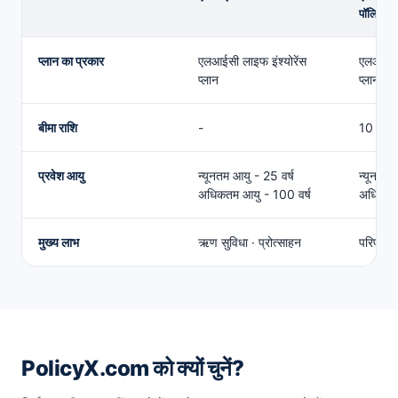
पॉलिसी
एलआईसी लाइफ इंश्योरेंस लाइफ प्लान तुलना
प्लान का प्रकार
एलआईसी लाइफ इंश्योरेंस
एलआईसी 
प्लान
प्लान
बीमा राशि
-
10 से 25
प्रवेश आयु
न्यूनतम आयु - 25 वर्ष
न्यूनतम
अधिकतम आयु - 100 वर्ष
अधिकतम 
मुख्य लाभ
ऋण सुविधा · प्रोत्साहन
परिपक्वत
PolicyX.com को क्यों चुनें?