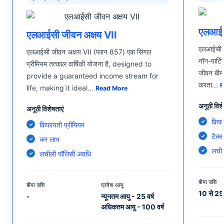
एलआईस
एलआईसी जीवन अक्षय VII
एलआईसी ए
एलआईसी जीवन अक्षय VII (प्लान 857) एक सिंगल
नॉन-पार्टि
प्रीमियम तत्काल वार्षिकी योजना है, designed to
जीवन बीम
provide a guaranteed income stream for
करता
...
R
life, making it ideal
...
Read More
अनूठी विशे
अनूठी विशेषताएं
किफा
किफायती प्रीमियम
टैक्
कर लाभ
लचील
लचीली पॉलिसी अवधि
बीमा राशि
बीमा राशि
प्रवेश आयु
10 से 25 
-
न्यूनतम आयु - 25 वर्ष
अधिकतम आयु - 100 वर्ष