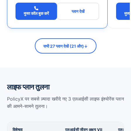
प्लान देखें
मुफ्त कॉल बुक करें
मुफ्
सभी 27 प्लान देखें (21 और)
↓
लाइफ प्लान तुलना
PolicyX पर सबसे ज़्यादा खरीदे गए 3 एलआईसी लाइफ इंश्योरेंस प्लान
की आमने-सामने तुलना।
विशेषता
एलआईसी जीवन अक्षय VII
एलआईस