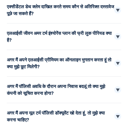
एक्सीडेंटल डेथ क्लेम दाखिल करते समय कौन से अतिरिक्त दस्तावेज
अनुसार, प्रत्येक बीमाकर्ता को 30 दिनों के भीतर मृत्यु के दावों का निपटान
▼
पूछे जा सकते हैं?
करना चाहिए।
’क्लेम प्रोसेस’ के तहत उल्लिखित लोगों के अलावा, दावेदाता/नामांकित व्यक्ति को
एलआईसी जीवन अमर टर्म इंश्योरेंस प्लान की फ्री लुक पीरियड क्या
निम्नलिखित की प्रमाणित फोटोकॉपी लेनी होगी: फर्स्ट इंफॉर्मेशन रिपोर्ट
▼
है?
पोस्टमार्टम रिपोर्ट पुलिस जांच रिपोर्ट
फ्री लुक पीरियड पॉलिसी बॉन्ड की प्राप्ति की तारीख से 15 दिन है।
अगर मैं अपने एलआईसी प्रीमियम का ऑनलाइन भुगतान करता हूं तो
▼
क्या मुझे छूट मिलेगी?
यदि वे प्रीमियम के ऑनलाइन भुगतान का विकल्प चुनते हैं, तो पॉलिसीधारक छूट
अगर मैं पॉलिसी अवधि के दौरान अपना निवास बदलूं तो क्या मुझे
प्राप्त करने के लिए उत्तरदायी होते हैं। योजना के आधार पर छूट की राशि
▼
कंपनी को सूचित करना होगा?
अलग-अलग हो सकती है।
हां, आपको बदलाव के बारे में कंपनी को अपडेट करना होगा।
अगर मैं अपना मूल टर्म पॉलिसी डॉक्यूमेंट खो देता हूं, तो मुझे क्या
▼
करना चाहिए?