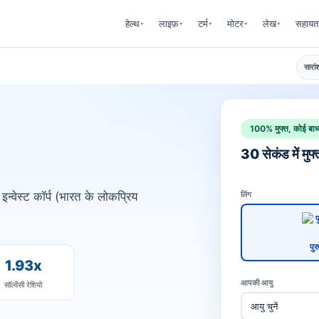
हेल्थ
लाइफ़
टर्म
मोटर
लेख
सहायत
▾
▾
▾
▾
▾
सारां
100% मुफ्त, कोई बाध्
30 सेकंड में मुफ्
न्वेस्ट कॉर्प (भारत के लोकप्रिय
लिंग
पुर
1.93x
आपकी आयु
सॉल्वेंसी रेशियो