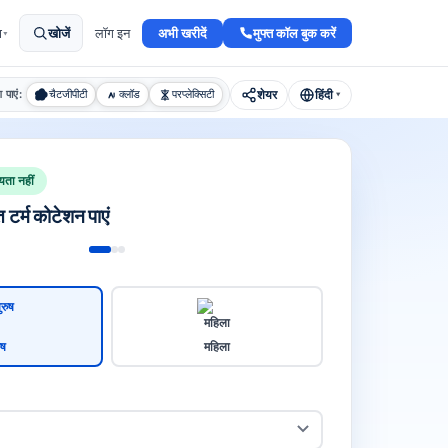
अभी खरीदें
मुफ्त कॉल बुक करें
ा
खोजें
लॉग इन
▾
शेयर
हिंदी
श पाएं:
चैटजीपीटी
क्लॉड
परप्लेक्सिटी
▾
यता नहीं
त टर्म कोटेशन पाएं
ुष
महिला