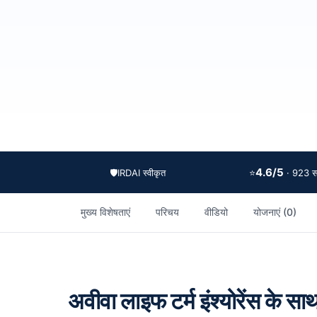
4.6/5
🛡️
IRDAI स्वीकृत
⭐
· 923 समी
मुख्य विशेषताएं
परिचय
वीडियो
योजनाएं (0)
अवीवा लाइफ टर्म इंश्योरेंस के साथ