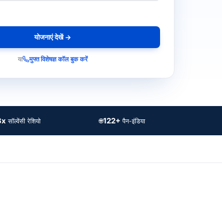
योजनाएं देखें →
या
मुफ्त विशेषज्ञ कॉल बुक करें
3x
122+
🌐
सॉल्वेंसी रेशियो
पैन-इंडिया