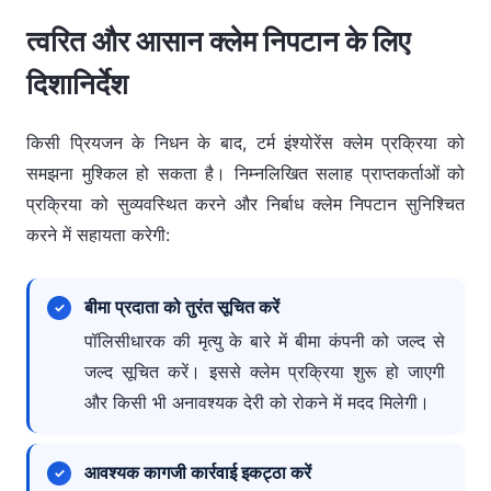
यदि क्लेम स्वीकृत हो जाता है, तो बीमा प्रदाता निपटान
रिकॉर्ड की समीक्षा करना और, यदि आवश्यक हो, तो
मृत्यु क्लेम निपटाने के लिए आवश्यक दस्तावेज़
त्वरित और आसान क्लेम निपटान के लिए
के साथ आगे बढ़ेगा। बीमा खरीदते समय चुने गए भुगतान
अधिक जानकारी एकत्र करना शामिल हो सकता है। यह
विकल्प से यह निर्धारित होगा कि लाभार्थियों को क्लेम
दिशानिर्देश
प्रक्रिया इस बात की पुष्टि करने का काम करती है कि
राशि एकमुश्त या अन्य तरीकों से प्राप्त होती है। बीमा
प्राकृतिक मृत्यु के मामले में
क्लेम वैध है और पॉलिसी के नियमों और शर्तों का
कंपनी को क्लेम का निपटान करने और लाभार्थी के खाते
किसी प्रियजन के निधन के बाद, टर्म इंश्योरेंस क्लेम प्रक्रिया को
अनुपालन करता है।
मूल पॉलिसी दस्तावेज़
में जमा करने में 30 दिन तक का समय लग सकता है।
समझना मुश्किल हो सकता है। निम्नलिखित सलाह प्राप्तकर्ताओं को
प्रक्रिया को सुव्यवस्थित करने और निर्बाध क्लेम निपटान सुनिश्चित
पहचान प्रमाण और पता प्रमाण
करने में सहायता करेगी:
क्लेम फॉर्म
बीमा प्रदाता को तुरंत सूचित करें
दावेदार का आवेदन
पॉलिसीधारक की मृत्यु के बारे में बीमा कंपनी को जल्द से
जल्द सूचित करें। इससे क्लेम प्रक्रिया शुरू हो जाएगी
अस्पताल से छुट्टी का सारांश और मेडिकल रिपोर्ट (बीमारी के
और किसी भी अनावश्यक देरी को रोकने में मदद मिलेगी।
कारण मृत्यु के मामले में)
आवश्यक कागजी कार्रवाई इकट्ठा करें