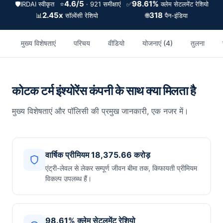
4.6/5
98.61%
🛡️
IRDAI स्वीकृत
⭐
✅
· 921 समीक्षाएं
क्लेम सेटलमेंट रेशियो
2.45x
318
📊
🌐
सॉल्वेंसी रेशियो
पैन-इंडिया
मुख्य विशेषताएं
परिचय
वीडियो
योजनाएं (4)
तुलना
कोटक टर्म इंश्योरेंस कंपनी के साथ क्या मिलता है
मुख्य विशेषताएं और पॉलिसी की प्रमुख जानकारी, एक नजर में।
वार्षिक प्रीमियम 18,375.66 करोड़
एंट्री-लेवल से लेकर सम्पूर्ण जीवन बीमा तक, किफायती प्रीमियम
विकल्प उपलब्ध हैं।
98.61% क्लेम सेटलमेंट रेशियो