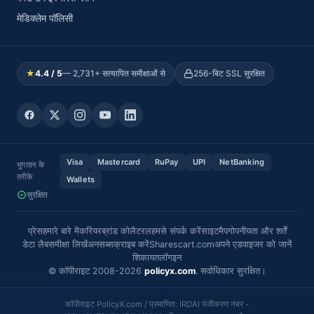
मेडिक्लेम पॉलिसी
★
4.4 / 5
— 2,731+ सत्यापित समीक्षाओं से
256-बिट SSL सुरक्षित
Visa
Mastercard
RuPay
UPI
NetBanking
भुगतान के
तरीके
Wallets
सुरक्षित
प्रेस
हमारे बारे में
करियर
ब्रांड कोलैटरल
हमसे संपर्क करें
साइटमैप
गोपनीयता और शर्तें
डेटा लैब
समीक्षा लिखें
अनसब्सक्राइब करें
Sharescart.com
अपने एडवाइजर को जानें
शिकायत
लॉगइन
© कॉपीराइट 2008-2026
policyx.com
. सर्वाधिकार सुरक्षित।
कॉपीराइट PolicyX.com / प्रमाणित: IRDAI पंजीकरण नंबर -