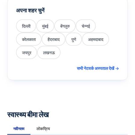
अपना शहर चुनें
दिल्ली
मुंबई
बेंगलुरु
चेन्नई
कोलकाता
हैदराबाद
पुणे
अहमदाबाद
जयपुर
लखनऊ
सभी नेटवर्क अस्पताल देखें →
स्वास्थ्य बीमा लेख
नवीनतम
लोकप्रिय