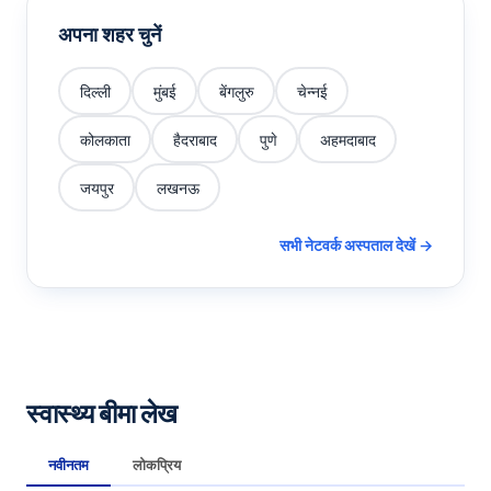
अपना शहर चुनें
दिल्ली
मुंबई
बेंगलुरु
चेन्नई
कोलकाता
हैदराबाद
पुणे
अहमदाबाद
जयपुर
लखनऊ
सभी नेटवर्क अस्पताल देखें →
स्वास्थ्य बीमा लेख
नवीनतम
लोकप्रिय