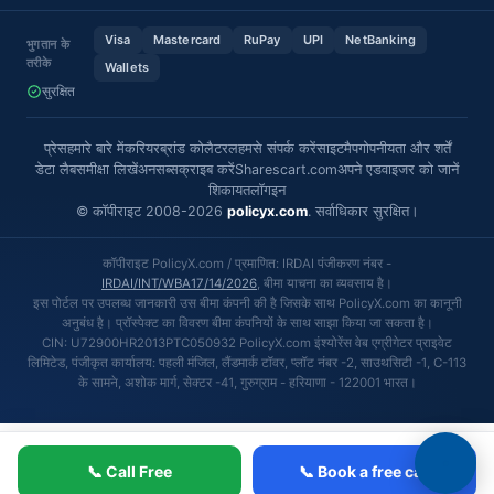
Visa
Mastercard
RuPay
UPI
NetBanking
भुगतान के
तरीके
Wallets
सुरक्षित
प्रेस
हमारे बारे में
करियर
ब्रांड कोलैटरल
हमसे संपर्क करें
साइटमैप
गोपनीयता और शर्तें
डेटा लैब
समीक्षा लिखें
अनसब्सक्राइब करें
Sharescart.com
अपने एडवाइजर को जानें
शिकायत
लॉगइन
© कॉपीराइट 2008-2026
policyx.com
. सर्वाधिकार सुरक्षित।
कॉपीराइट PolicyX.com / प्रमाणित: IRDAI पंजीकरण नंबर -
IRDAI/INT/WBA17/14/2026
, बीमा याचना का व्यवसाय है।
इस पोर्टल पर उपलब्ध जानकारी उस बीमा कंपनी की है जिसके साथ PolicyX.com का कानूनी
अनुबंध है। प्रॉस्पेक्ट का विवरण बीमा कंपनियों के साथ साझा किया जा सकता है।
CIN: U72900HR2013PTC050932 PolicyX.com इंश्योरेंस वेब एग्रीगेटर प्राइवेट
लिमिटेड, पंजीकृत कार्यालय: पहली मंजिल, लैंडमार्क टॉवर, प्लॉट नंबर -2, साउथसिटी -1, C-113
के सामने, अशोक मार्ग, सेक्टर -41, गुरुग्राम - हरियाणा - 122001 भारत।
📞 Call Free
📞 Book a free call