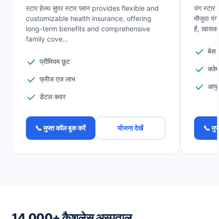
स्टार हेल्थ सुपर स्टार प्लान provides flexible and
यंग स्टार 
customizable health insurance, offering
मौजूदा यंग
long-term benefits and comprehensive
है, खास
family cove…
बेस 
प्रीमियम छूट
क्लेम
फ्रीज एज लाभ
आयु
डेंटल कवर
📞 मुफ्त कॉल बुक करें
योजना देखें
📞 मुफ
14,000+ कैशलेस अस्पताल