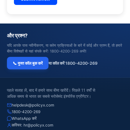
और प्रश्न?
यदि आपके पास नवीनीकरण, या क्लेम प्रक्रियाओं के बारे में कोई और प्रश्न हैं, तो हमारे
बीमा विशेषज्ञों से यहां संपर्क करें: 1800-4200-269 अभी!
📞 मुफ्त कॉल बुक करें
या कॉल करें 1800-4200-269
पहले सलाह लें, बाद में हमारे साथ बीमा खरीदें। पिछले 11 वर्षों से
अधिक समय से भारत का सबसे भरोसेमंद इंश्योरेंस एग्रीगेटर।
helpdesk@policyx.com
1800-4200-269
WhatsApp करें
करियर:
hr@policyx.com