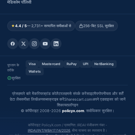
मेडिक्लेम पॉलिसी
★
4.4 / 5
— 2,731+ सत्यापित समीक्षाओं से
256-बिट SSL सुरक्षित
Visa
Mastercard
RuPay
UPI
NetBanking
भुगतान के
तरीके
Wallets
सुरक्षित
प्रेस
हमारे बारे में
करियर
ब्रांड कोलैटरल
हमसे संपर्क करें
साइटमैप
गोपनीयता और शर्तें
डेटा लैब
समीक्षा लिखें
अनसब्सक्राइब करें
Sharescart.com
अपने एडवाइजर को जानें
शिकायत
लॉगइन
© कॉपीराइट 2008-2026
policyx.com
. सर्वाधिकार सुरक्षित।
कॉपीराइट PolicyX.com / प्रमाणित: IRDAI पंजीकरण नंबर -
IRDAI/INT/WBA17/14/2026
, बीमा याचना का व्यवसाय है।