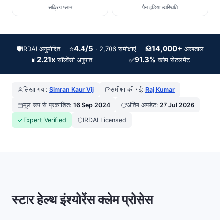
सक्रिय प्लान
पैन इंडिया उपस्थिति
4.4/5
14,000+
🛡️
IRDAI अनुमोदित
⭐
🏥
· 2,706 समीक्षाएं
अस्पताल
2.21x
91.3%
📊
✅
सॉल्वेंसी अनुपात
क्लेम सेटलमेंट
लिखा गया:
Simran Kaur Vij
समीक्षा की गई:
Raj Kumar
मूल रूप से प्रकाशित:
16 Sep 2024
अंतिम अपडेट:
27 Jul 2026
Expert Verified
IRDAI Licensed
स्टार हेल्थ इंश्योरेंस क्लेम प्रोसेस