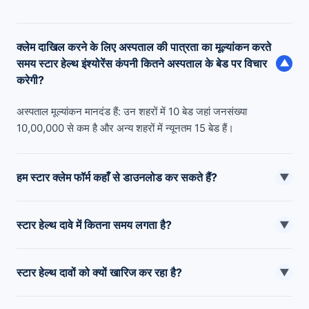
क्लेम दाखिल करने के लिए अस्पताल की पात्रता का मूल्यांकन करते
समय स्टार हेल्थ इंश्योरेंस कंपनी कितने अस्पताल के बेड पर विचार
▼
करेगी?
अस्पताल मूल्यांकन मानदंड हैं: उन शहरों में 10 बेड जहां जनसंख्या
10,00,000 से कम है और अन्य शहरों में न्यूनतम 15 बेड हैं।
हम स्टार क्लेम फॉर्म कहाँ से डाउनलोड कर सकते हैं?
▼
हम ’क्लेम’ सेक्शन के तहत कंपनी की आधिकारिक वेबसाइट से क्लेम फॉर्म
स्टार हेल्थ दावे में कितना समय लगता है?
डाउनलोड कर सकते हैं।
▼
स्टार हेल्थ लगभग 90% कैशलेस दावों का निपटारा दो घंटे के भीतर और 92%
स्टार हेल्थ दावों को क्यों खारिज कर रहा है?
प्रतिपूर्ति दावों का निपटारा सात दिनों के भीतर कर देता है, हालाँकि समय-सीमा
▼
दस्तावेज़ों और मामले की जटिलता के अनुसार अलग-अलग हो सकती है।
दावे अज्ञात बीमारियों, गलत विवरण, गुम हुए दस्तावेज़ों, देर से सूचना, समाप्त हो