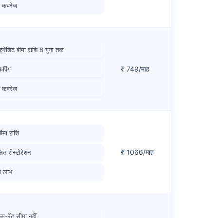
क कवरेज
क्रेडिट बीमा राशि 6 गुना तक
₹ 749/माह
ैपिंग
ृत कवरेज
बीमा राशि
₹ 1066/माह
लित रीस्टोरेशन
स लाभ
म-रेंट सीमा नहीं