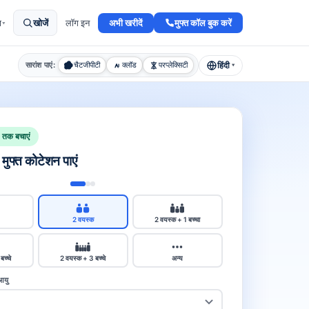
अभी खरीदें
मुफ्त कॉल बुक करें
ा
खोजें
लॉग इन
▾
हिंदी
सारांश पाएं:
चैटजीपीटी
क्लॉड
परप्लेक्सिटी
▾
तक बचाएं
 मुफ्त कोटेशन पाएं
2 वयस्क
2 वयस्क + 1 बच्चा
बच्चे
2 वयस्क + 3 बच्चे
अन्य
आयु