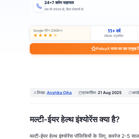
24*7 क्लेम सहायता
जब भी जरूरत हो, बिना परेशानी के
11+ वर्ष
Google रेटिंग (2500+)
★★★★
★
IRDAI अनुमोदित
PolicyX भारत का एक प्रमुख डिज
लिखा:
Anshika Ojha
प्रकाशित:
21 Aug 2025
अपड
मल्टी-ईयर हेल्थ इंश्योरेंस क्या है?
मल्टी-ईयर हेल्थ इंश्योरेंस पॉलिसियों के लिए, कवरेज 2-5 सा