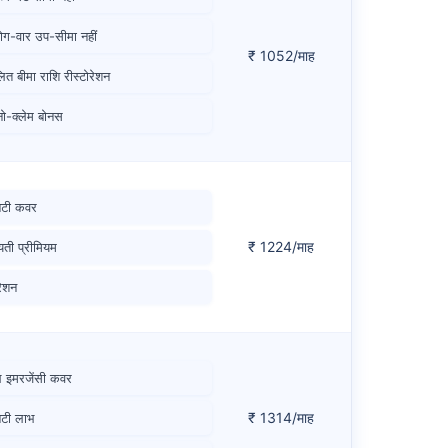
ोग-वार उप-सीमा नहीं
₹ 1052/माह
ित बीमा राशि रीस्टोरेशन
नो-क्लेम बोनस
िटी कवर
₹ 1224/माह
ती प्रीमियम
रेशन
ल इमरजेंसी कवर
₹ 1314/माह
िटी लाभ