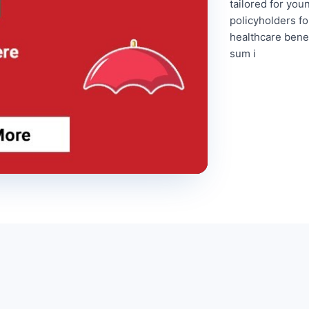
tailored for yo
policyholders for
healthcare benef
sum i