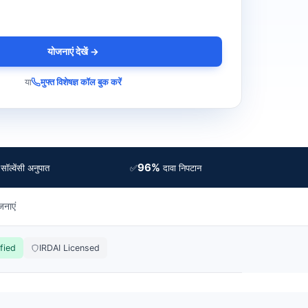
योजनाएं देखें →
या
मुफ्त विशेषज्ञ कॉल बुक करें
96%
✅
सॉल्वेंसी अनुपात
दावा निपटान
जनाएं
fied
IRDAI Licensed