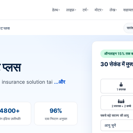
हेल्थ
लाइफ़
टर्म
मोटर
लेख
सहायत
▾
▾
▾
▾
▾
िट प्लस
सारां
ऑनलाइन 15% तक बच
 प्लस
30 सेकंड में मुफ
h insurance solution tai
...और
1 वयस्क
2 वयस्क + 2 बच्चे
4800+
96%
सबसे बड़े सदस्य की आयु
पैन इंडिया उपस्थिति
दावा निपटान अनुपात