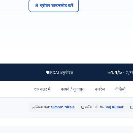
📄 ब्रोशर डाउनलोड करें
4.4/5
🛡️
IRDAI अनुमोदित
⭐
· 2,713
एक नज़र में
फायदे / नुकसान
कवरेज
वीडियो
लिखा गया:
Simran Nirala
समीक्षा की गई:
Raj Kumar