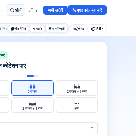
अभी खरीदें
मुफ्त कॉल बुक करें
ा
खोजें
लॉग इन
▾
शेयर
हिंदी
श पाएं:
चैटजीपीटी
क्लॉड
परप्लेक्सिटी
▾
ाएं
्त कोटेशन पाएं
2 वयस्क
2 वयस्क + 1 बच्चा
2 वयस्क + 3 बच्चे
अन्य