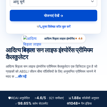
योजनाएं देखें →
या
मुफ्त विशेषज्ञ कॉल बुक करें
आदित्य बिड़ला लाइफ इंश्योरेंस
★ 4.6
आदित्य बिड़ला सन लाइफ इंश्योरेंस प्रीमियम
कैलकुलेटर
आदित्य बिड़ला सन लाइफ इंश्योरेंस प्रीमियम कैलकुलेटर एक डिजिटल टूल है जो
ग्राहकों को ABSLI जीवन बीमा पॉलिसियों के लिए अनुमानित प्रीमियम जानने में
मदद क
...और पढ़ें
4.6/5
1.88x
🛡️
IRDAI अनुमोदित
⭐
📊
· 921 समीक्षाएं
सॉल्वेंसी अनुपात
98.65%
1048+
✅
🌐
क्लेम सेटलमेंट
पैन इंडिया