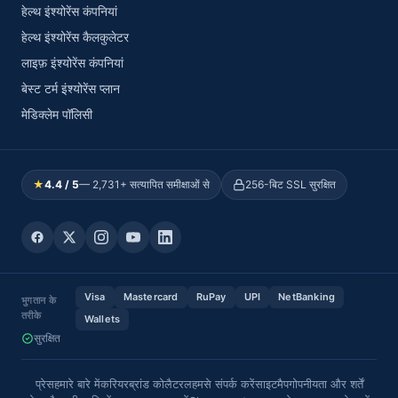
हेल्थ इंश्योरेंस कंपनियां
हेल्थ इंश्योरेंस कैलकुलेटर
लाइफ़ इंश्योरेंस कंपनियां
बेस्ट टर्म इंश्योरेंस प्लान
मेडिक्लेम पॉलिसी
★
4.4 / 5
— 2,731+ सत्यापित समीक्षाओं से
256-बिट SSL सुरक्षित
Visa
Mastercard
RuPay
UPI
NetBanking
भुगतान के
तरीके
Wallets
सुरक्षित
प्रेस
हमारे बारे में
करियर
ब्रांड कोलैटरल
हमसे संपर्क करें
साइटमैप
गोपनीयता और शर्तें