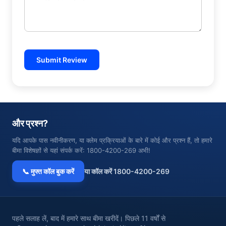
Submit Review
और प्रश्न?
यदि आपके पास नवीनीकरण, या क्लेम प्रक्रियाओं के बारे में कोई और प्रश्न हैं, तो हमारे
बीमा विशेषज्ञों से यहां संपर्क करें: 1800-4200-269 अभी!
📞 मुफ्त कॉल बुक करें
या कॉल करें 1800-4200-269
पहले सलाह लें, बाद में हमारे साथ बीमा खरीदें। पिछले 11 वर्षों से