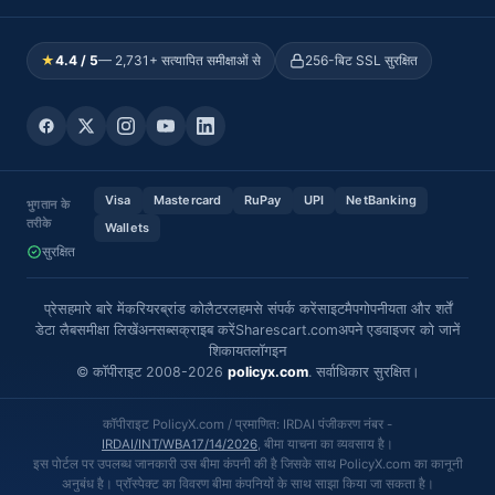
★
4.4 / 5
— 2,731+ सत्यापित समीक्षाओं से
256-बिट SSL सुरक्षित
Visa
Mastercard
RuPay
UPI
NetBanking
भुगतान के
तरीके
Wallets
सुरक्षित
प्रेस
हमारे बारे में
करियर
ब्रांड कोलैटरल
हमसे संपर्क करें
साइटमैप
गोपनीयता और शर्तें
डेटा लैब
समीक्षा लिखें
अनसब्सक्राइब करें
Sharescart.com
अपने एडवाइजर को जानें
शिकायत
लॉगइन
© कॉपीराइट 2008-2026
policyx.com
. सर्वाधिकार सुरक्षित।
कॉपीराइट PolicyX.com / प्रमाणित: IRDAI पंजीकरण नंबर -
IRDAI/INT/WBA17/14/2026
, बीमा याचना का व्यवसाय है।
इस पोर्टल पर उपलब्ध जानकारी उस बीमा कंपनी की है जिसके साथ PolicyX.com का कानूनी
अनुबंध है। प्रॉस्पेक्ट का विवरण बीमा कंपनियों के साथ साझा किया जा सकता है।