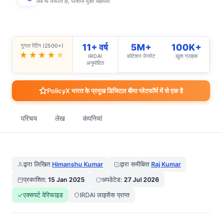
जब भी जरूरत हो, परेशानी मुक्त सहायता
11+ वर्ष
5M+
100K+
गूगल रेटिंग (2500+)
★★★★
★
IRDAI
कोटेशन जेनरेट
खुश ग्राहक
अनुमोदित
PolicyX भारत के प्रमुख डिजिटल बीमा प्लेटफॉर्म में से एक है
परिचय
लेख
कंपनियां
द्वारा लिखित
Himanshu Kumar
द्वारा समीक्षित
Raj Kumar
प्रकाशित:
15 Jan 2025
अपडेटेड:
27 Jul 2026
एक्सपर्ट वेरिफाइड
IRDAI लाइसेंस प्राप्त