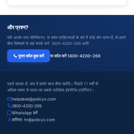
और प्रश्न?
यदि आपके पास नवीनीकरण, या क्लेम प्रक्रियाओं के बारे में कोई और प्रश्न हैं, तो हमारे
बीमा विशेषज्ञों से यहां संपर्क करें: 1800-4200-269 अभी!
📞 मुफ्त कॉल बुक करें
या कॉल करें 1800-4200-269
पहले सलाह लें, बाद में हमारे साथ बीमा खरीदें। पिछले 11 वर्षों से
अधिक समय से भारत का सबसे भरोसेमंद इंश्योरेंस एग्रीगेटर।
helpdesk@policyx.com
1800-4200-269
WhatsApp करें
करियर:
hr@policyx.com