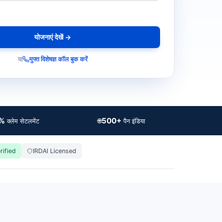
योजनाएं देखें →
या
मुफ्त विशेषज्ञ कॉल बुक करें
5%
500+
🌐
क्लेम सेटलमेंट
पैन इंडिया
rified
IRDAI Licensed