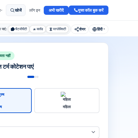
अभी खरीदें
मुफ्त कॉल बुक करें
ा
खोजें
लॉग इन
▾
शेयर
हिंदी
श पाएं:
चैटजीपीटी
क्लॉड
परप्लेक्सिटी
▾
यता नहीं
त टर्म कोटेशन पाएं
ुष
महिला