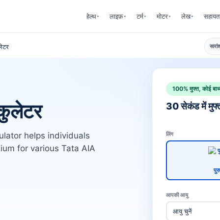
हेल्थ
लाइफ़
टर्म
मोटर
लेख
सहायत
▾
▾
▾
▾
▾
लेटर
सारां
100% मुफ्त, कोई बाध्
कुलेटर
30 सेकंड में मुफ्
ator helps individuals
लिंग
ium for various Tata AIA
पुर
आपकी आयु