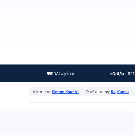
4.6/5
🛡️
IRDAI अनुमोदित
⭐
· 921 स
लिखा गया:
Simran Kaur Vij
समीक्षा की गई:
Raj Kumar