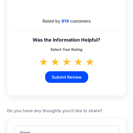
4.6
Rated by
919
customers
Was the Information Helpful?
Select Your Rating
★
★
★
★
★
Submit Review
Do you have any thoughts you'd like to share?
Name