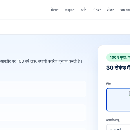
हेल्थ
लाइफ़
टर्म
मोटर
लेख
सहायत
▾
▾
▾
▾
▾
100% मुफ्त, को
ीवन, आमतौर पर 100 वर्ष तक, स्थायी कवरेज प्रदान करती है।
30 सेकंड में 
लिंग
आपकी आयु