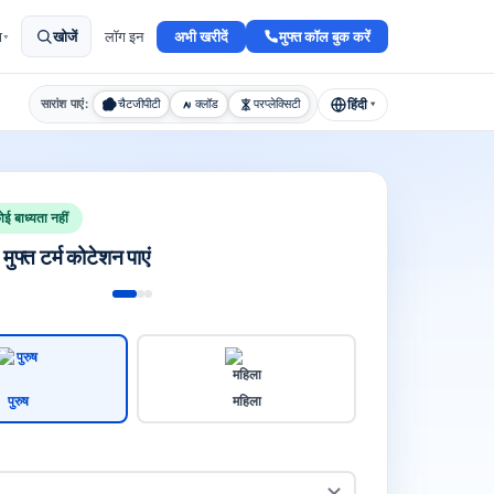
अभी खरीदें
मुफ्त कॉल बुक करें
ा
खोजें
लॉग इन
▾
हिंदी
सारांश पाएं:
चैटजीपीटी
क्लॉड
परप्लेक्सिटी
▾
ई बाध्यता नहीं
मुफ्त टर्म कोटेशन पाएं
पुरुष
महिला