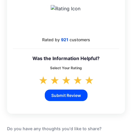
4.6
Rated by
921
customers
Was the Information Helpful?
Select Your Rating
★
★
★
★
★
Submit Review
Do you have any thoughts you'd like to share?