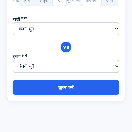
बीमा:
हेल्थ
लाइफ़
टर्म
तुलना करें:
कंपनियां
प्लान
कंपनी
पहली
VS
कंपनी
दूसरी
तुलना करें