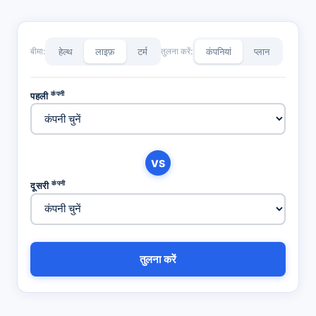
बीमा:
हेल्थ
लाइफ़
टर्म
तुलना करें:
कंपनियां
प्लान
कंपनी
पहली
VS
कंपनी
दूसरी
तुलना करें