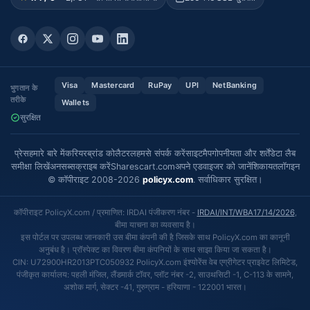
Visa
Mastercard
RuPay
UPI
NetBanking
भुगतान के
तरीके
Wallets
सुरक्षित
प्रेस
हमारे बारे में
करियर
ब्रांड कोलैटरल
हमसे संपर्क करें
साइटमैप
गोपनीयता और शर्तें
डेटा लैब
समीक्षा लिखें
अनसब्सक्राइब करें
Sharescart.com
अपने एडवाइजर को जानें
शिकायत
लॉगइन
© कॉपीराइट 2008-2026
policyx.com
. सर्वाधिकार सुरक्षित।
कॉपीराइट PolicyX.com / प्रमाणित: IRDAI पंजीकरण नंबर -
IRDAI/INT/WBA17/14/2026
,
बीमा याचना का व्यवसाय है।
इस पोर्टल पर उपलब्ध जानकारी उस बीमा कंपनी की है जिसके साथ PolicyX.com का कानूनी
अनुबंध है। प्रॉस्पेक्ट का विवरण बीमा कंपनियों के साथ साझा किया जा सकता है।
CIN: U72900HR2013PTC050932 PolicyX.com इंश्योरेंस वेब एग्रीगेटर प्राइवेट लिमिटेड,
पंजीकृत कार्यालय: पहली मंजिल, लैंडमार्क टॉवर, प्लॉट नंबर -2, साउथसिटी -1, C-113 के सामने,
अशोक मार्ग, सेक्टर -41, गुरुग्राम - हरियाणा - 122001 भारत।