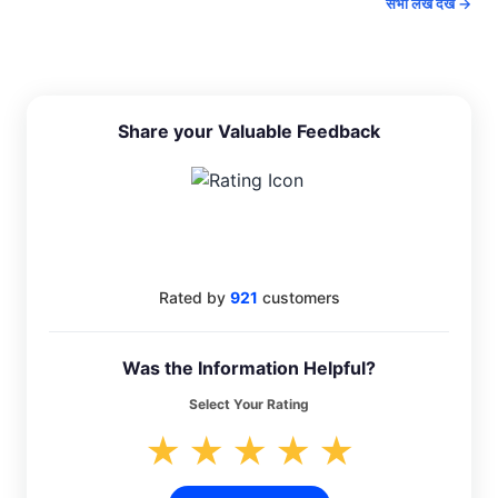
सभी लेख देखें →
Share your Valuable Feedback
4.6
Rated by
921
customers
Was the Information Helpful?
Select Your Rating
★
★
★
★
★