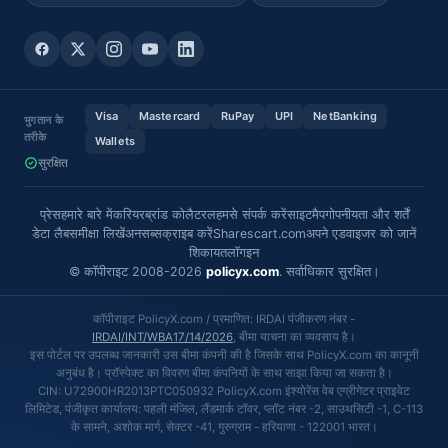
Visa
Mastercard
RuPay
UPI
NetBanking
भुगतान के
तरीके
Wallets
सुरक्षित
प्रेस
हमारे बारे में
करियर
ब्रांड कोलैटरल
हमसे संपर्क करें
साइटमैप
गोपनीयता और शर्तें
डेटा लैब
समीक्षा लिखें
अनसब्सक्राइब करें
Sharescart.com
अपने एडवाइजर को जानें
शिकायत
लॉगइन
© कॉपीराइट 2008-2026
policyx.com
. सर्वाधिकार सुरक्षित।
कॉपीराइट PolicyX.com / प्रमाणित: IRDAI पंजीकरण नंबर -
IRDAI/INT/WBA17/14/2026
, बीमा याचना का व्यवसाय है।
इस पोर्टल पर उपलब्ध जानकारी उस बीमा कंपनी की है जिसके साथ PolicyX.com का कानूनी
अनुबंध है। प्रॉस्पेक्ट का विवरण बीमा कंपनियों के साथ साझा किया जा सकता है।
CIN: U72900HR2013PTC050932 PolicyX.com इंश्योरेंस वेब एग्रीगेटर प्राइवेट
लिमिटेड, पंजीकृत कार्यालय: पहली मंजिल, लैंडमार्क टॉवर, प्लॉट नंबर -2, साउथसिटी -1, C-113
के सामने, अशोक मार्ग, सेक्टर -41, गुरुग्राम - हरियाणा - 122001 भारत।