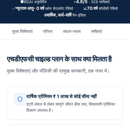
4.6/5
🛡️
IRDAI अनुमोदित
⭐
· 928 समीक्षाएं
न्यूनतम आयु- 0 वर्ष
70 वर्ष
✅
📊
क्लेम सेटलमेंट रेशियो
सॉल्वेंसी रेशियो
वार्षिक, अर्ध-वार्षि
🌐
पैन-इंडिया
मुख्य विशेषताएं
परिचय
सवाल-जवाब
समीक्षाएं
एचडीएफसी चाइल्ड प्लान के साथ क्या मिलता है
मुख्य विशेषताएं और पॉलिसी की प्रमुख जानकारी, एक नजर में।
वार्षिक प्रीमियम ₹ 1 लाख से कोई सीमा नहीं
एंट्री-लेवल से लेकर सम्पूर्ण जीवन बीमा तक, किफायती प्रीमियम
विकल्प उपलब्ध हैं।