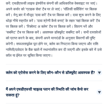
करें: एचडीएफसी लाइफ इंश्योरेंस कंपनी की आधिकारिक वेबसाइट पर जाएं।
अपने कर्सर को ’ग्राहक सेवा’ टैब पर ले जाएं। ’पॉलिसी सर्विसिंग’ पर क्लिक
करें। मेनू बार में मौजूद ’दावा करें’ टैब पर क्लिक करें। दावा शुरू करने के लिए
थोड़ा नीचे स्क्रॉल करें। ’दावा श्रेणी कैसे बनाएं’ के तहत ’यहां क्लिक करें’ टैब
पर क्लिक करें। ’रिक्वेस्ट अ क्लेम’ टैब पर क्लिक करें। विवरण भरें और
’सबमिट’ टैब पर क्लिक करें। आवश्यक डॉक्यूमेंट सबमिट करें। सभी दस्तावेजों
को प्राप्त करने के बाद, कंपनी अपने मानदंडों के अनुसार विवरणों की पुष्टि
करेगी। सफलतापूर्वक पूरा होने पर, क्लेम का निपटारा किया जाएगा और राशि
नामिती/दावेदार के बैंक खाते में स्थानांतरित कर दी जाएगी और इसके बारे में उसे
कॉल या ईमेल पर सूचित किया जाएगा।
क्लेम को प्रोसेस करने के लिए कौन-कौन से डॉक्यूमेंट आवश्यक हैं?
▼
क्लेम को प्रोसेस करने के लिए कंपनी द्वारा अनुरोध किए गए आवश्यक डॉक्यूमेंट
मैं अपने एचडीएफसी चाइल्ड प्लान की स्थिति की जांच कैसे कर
सबमिट करें। प्राकृतिक मृत्यु के मामले में: क्लेम फॉर्म मृत्यु प्रमाणपत्र पॉलिसी
▼
सकता हूं?
के मूल दस्तावेज़ दावेदार की पहचान और निवास का प्रमाण मृत्यु और पिछली
बीमारियों के समय मेडिकल रिकॉर्ड नामिती/दावेदार का अकाउंट विवरण
यदि आप एक पंजीकृत उपयोगकर्ता हैं, तो आप आसानी से ऑनलाइन पॉलिसी की
अप्राकृतिक मृत्यु (आकस्मिक मृत्यु/हत्या/आत्महत्या) के मामले में: क्लेम फॉर्म