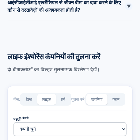
आईसीआईसीआई प्रूडेंशियल से जीवन बीमा का दावा करने के लिए
प्रूडेंशियल ग्राहक सहायता से संपर्क कर सकते हैं या उन्हें
▼
कौन से दस्तावेज़ों की आवश्यकता होती है?
claimsupport@iciciprulife.com
पर मेल कर सकते हैं
जीवन बीमा का दावा करने के लिए आपको पॉलिसीधारक और नामांकित व्यक्ति
का आईडी प्रमाण, पॉलिसीधारक का पता प्रमाण, नामांकित व्यक्ति का बैंक
विवरण, मृत्यु प्रमाण पत्र, नामांकित व्यक्ति की तस्वीर आदि जैसे विभिन्न
दस्तावेज जमा करने होंगे।
लाइफ इंश्योरेंस कंपनियों की तुलना करें
दो बीमाकर्ताओं का विस्तृत तुलनात्मक विश्लेषण देखें।
बीमा:
हेल्थ
लाइफ़
टर्म
तुलना करें:
कंपनियां
प्लान
कंपनी
पहली