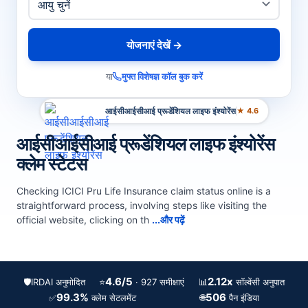
योजनाएं देखें →
या
मुफ्त विशेषज्ञ कॉल बुक करें
आईसीआईसीआई प्रूडेंशियल लाइफ इंश्योरेंस
★ 4.6
आईसीआईसीआई प्रूडेंशियल लाइफ इंश्योरेंस
क्लेम स्टेटस
Checking ICICI Pru Life Insurance claim status online is a
straightforward process, involving steps like visiting the
official website, clicking on th
...और पढ़ें
4.6/5
2.12x
🛡️
IRDAI अनुमोदित
⭐
📊
· 927 समीक्षाएं
सॉल्वेंसी अनुपात
99.3%
506
✅
🌐
क्लेम सेटलमेंट
पैन इंडिया