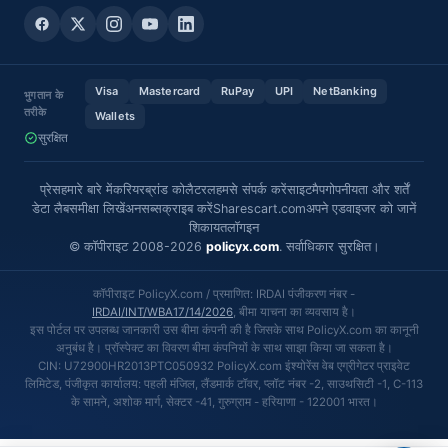
Visa
Mastercard
RuPay
UPI
NetBanking
भुगतान के
तरीके
Wallets
सुरक्षित
प्रेस
हमारे बारे में
करियर
ब्रांड कोलैटरल
हमसे संपर्क करें
साइटमैप
गोपनीयता और शर्तें
डेटा लैब
समीक्षा लिखें
अनसब्सक्राइब करें
Sharescart.com
अपने एडवाइजर को जानें
शिकायत
लॉगइन
© कॉपीराइट 2008-2026
policyx.com
. सर्वाधिकार सुरक्षित।
कॉपीराइट PolicyX.com / प्रमाणित: IRDAI पंजीकरण नंबर -
IRDAI/INT/WBA17/14/2026
, बीमा याचना का व्यवसाय है।
इस पोर्टल पर उपलब्ध जानकारी उस बीमा कंपनी की है जिसके साथ PolicyX.com का कानूनी
अनुबंध है। प्रॉस्पेक्ट का विवरण बीमा कंपनियों के साथ साझा किया जा सकता है।
CIN: U72900HR2013PTC050932 PolicyX.com इंश्योरेंस वेब एग्रीगेटर प्राइवेट
लिमिटेड, पंजीकृत कार्यालय: पहली मंजिल, लैंडमार्क टॉवर, प्लॉट नंबर -2, साउथसिटी -1, C-113
के सामने, अशोक मार्ग, सेक्टर -41, गुरुग्राम - हरियाणा - 122001 भारत।