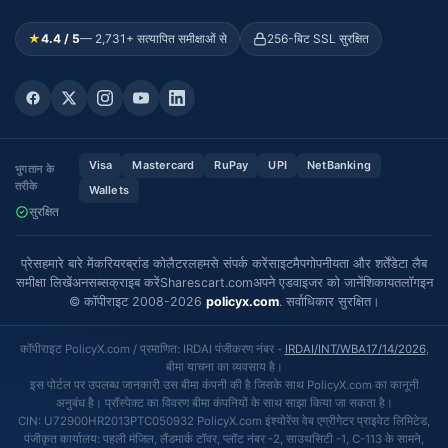
★
4.4 / 5
— 2,731+ सत्यापित समीक्षाओं से
256-बिट SSL सुरक्षित
Visa
Mastercard
RuPay
UPI
NetBanking
भुगतान के
तरीके
Wallets
सुरक्षित
प्रेस
हमारे बारे में
करियर
ब्रांड कोलैटरल
हमसे संपर्क करें
साइटमैप
गोपनीयता और शर्तें
डेटा लैब
समीक्षा लिखें
अनसब्सक्राइब करें
Sharescart.com
अपने एडवाइजर को जानें
शिकायत
लॉगइन
© कॉपीराइट 2008-2026
policyx.com
. सर्वाधिकार सुरक्षित।
कॉपीराइट PolicyX.com / प्रमाणित: IRDAI पंजीकरण नंबर -
IRDAI/INT/WBA17/14/2026
,
बीमा याचना का व्यवसाय है।
इस पोर्टल पर उपलब्ध जानकारी उस बीमा कंपनी की है जिसके साथ PolicyX.com का कानूनी
अनुबंध है। प्रॉस्पेक्ट का विवरण बीमा कंपनियों के साथ साझा किया जा सकता है।
CIN: U72900HR2013PTC050932 PolicyX.com इंश्योरेंस वेब एग्रीगेटर प्राइवेट लिमिटेड,
पंजीकृत कार्यालय: पहली मंजिल, लैंडमार्क टॉवर, प्लॉट नंबर -2, साउथसिटी -1, C-113 के सामने,