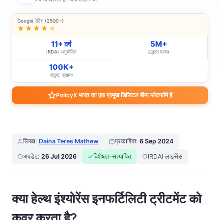
Google रेटिंग (2500+)
★★★★
★
11+ वर्ष
5M+
IRDAI अनुमोदित
उद्धरण प्राप्त
100K+
संतुष्ट ग्राहक
PolicyX भारत का एक प्रमुख डिजिटल बीमा प्लेटफॉर्म है
लिखा:
Daina Teres Mathew
प्रकाशित:
6 Sep 2024
अपडेट:
26 Jul 2026
विशेषज्ञ-सत्यापित
IRDAI लाइसेंस
क्या हेल्थ इंश्योरेंस इनफर्टिलिटी ट्रीटमेंट को
कवर करता है?