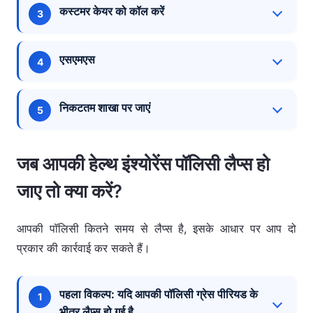
अपने पॉलिसी नंबर या जन्मतिथि के साथ लॉगिन
कस्टमर केयर को कॉल करें
पॉलिसी के स्टेटस पर अपडेट प्राप्त करने के लिए अपने
करें।
बीमाकर्ता को ईमेल कर सकते हैं। अपने ईमेल में
अधिकांश बीमा कंपनियां एक टोल-फ्री कस्टमर केयर
पॉलिसीधारक का नाम, पॉलिसी नंबर, रजिस्टर्ड फ़ोन नंबर
एसएमएस
होम पेज पर "सपोर्ट" या "हेल्प" बटन पर क्लिक
नंबर प्रदान करती हैं। उन्हें कॉल करें, सत्यापन के लिए
और जन्मतिथि जैसे विवरण शामिल करना याद रखें।
करें।
अपना पॉलिसी नंबर और संपर्क विवरण प्रदान करें, और वे
अपनी बीमा कंपनी से निर्धारित एसएमएस नंबर प्राप्त
आपको आपकी पॉलिसी के स्टेटस के बारे में सूचित
निकटतम शाखा पर जाएं
करें। निर्दिष्ट प्रारूप में संदेश टाइप करें (उदाहरण के
करेंगे।
"चेक पॉलिसी" या "अपनी पॉलिसी जानें" पर
लिए, POLSTATUS <policy number>, जो
एक ऑफ़लाइन विधि के रूप में, आप अपनी हेल्थ इंश्योरेंस
जाएं।
बीमाकर्ता के अनुसार भिन्न होता है) और इसे भेजें।
जब आपकी हेल्थ इंश्योरेंस पॉलिसी लैप्स हो
कंपनी की निकटतम शाखा में जाकर अपनी पॉलिसी के
आपका अनुरोध संसाधित होने के बाद आपको एक अपडेट
स्टेटस के बारे में पूछताछ कर सकते हैं। उनके प्रतिनिधि
पॉलिसी खोलने के लिए अपना पॉलिसी नंबर और
जाए तो क्या करें?
प्राप्त होगा।
आपको प्रक्रिया के माध्यम से मार्गदर्शन करेंगे।
अन्य विवरण जोड़ें।
आपकी पॉलिसी कितने समय से लैप्स है, इसके आधार पर आप दो
पॉलिसी का विवरण आपकी स्क्रीन पर प्रदर्शित
प्रकार की कार्रवाई कर सकते हैं।
होगा।
पहला विकल्प: यदि आपकी पॉलिसी ग्रेस पीरियड के
वेबसाइट के अनुसार स्टेप्स अलग-अलग हो सकते हैं।
भीतर लैप्स हो गई है