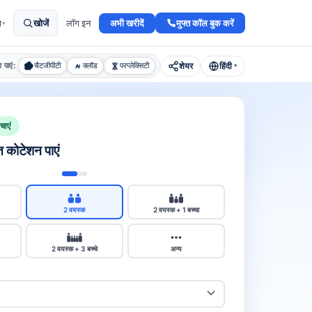
अभी खरीदें
मुफ्त कॉल बुक करें
ा
खोजें
लॉग इन
▾
शेयर
हिंदी
श पाएं:
चैटजीपीटी
क्लॉड
परप्लेक्सिटी
▾
ाएं
्त कोटेशन पाएं
2 वयस्क
2 वयस्क + 1 बच्चा
2 वयस्क + 3 बच्चे
अन्य