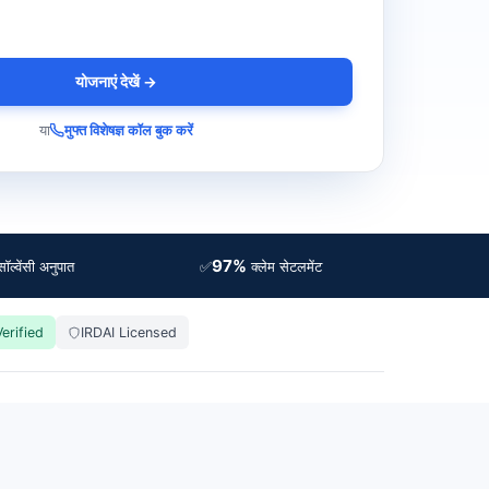
योजनाएं देखें →
या
मुफ्त विशेषज्ञ कॉल बुक करें
97%
✅
ॉल्वेंसी अनुपात
क्लेम सेटलमेंट
erified
IRDAI Licensed