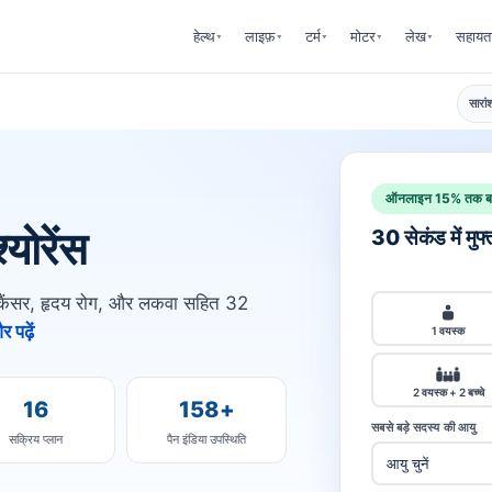
हेल्थ
लाइफ़
टर्म
मोटर
लेख
सहायत
▾
▾
▾
▾
▾
सारां
ऑनलाइन 15% तक बच
योरेंस
30 सेकंड में मुफ
ैसे कैंसर, हृदय रोग, और लकवा सहित 32
 पढ़ें
1 वयस्क
2 वयस्क + 2 बच्चे
16
158+
सबसे बड़े सदस्य की आयु
सक्रिय प्लान
पैन इंडिया उपस्थिति