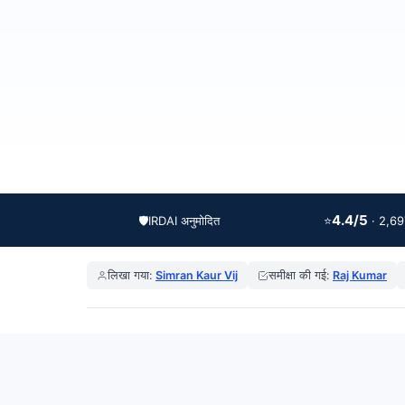
4.4/5
🛡️
IRDAI अनुमोदित
⭐
· 2,697
लिखा गया:
Simran Kaur Vij
समीक्षा की गई:
Raj Kumar